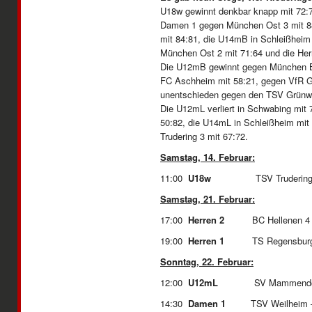
U18w gewinnt denkbar knapp mit 72:
Damen 1 gegen München Ost 3 mit 88
mit 84:81, die U14mB in Schleißheim
München Ost 2 mit 71:64 und die Her
Die U12mB gewinnt gegen München Ba
FC Aschheim mit 58:21, gegen VfR Ga
unentschieden gegen den TSV Grünw
Die U12mL verliert in Schwabing mit 
50:82, die U14mL in Schleißheim mit
Trudering 3 mit 67:72.
Samstag, 14. Februar:
11:00
U18w
TSV Trudering 
Samstag, 21. Februar:
17:00
Herren 2
BC Hellenen 4 
19:00
Herren 1
TS Regensburg
Sonntag, 22. Februar:
12:00
U12mL
SV Mammendorf
14:30
Damen 1
TSV Weilheim –