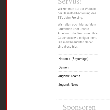
Servus!
Willkommen auf der Website
der Basketball-Abteilung des
TSV Jahn Freising.
Wir halten euch hier auf dem
Laufenden über unsere
Abteilung, die Teams und ihre
Coaches sowie einiges mehr.
Die meistbesuchten Seiten
sind diese hier:
Herren 1 (Bayernliga)
Damen
Jugend: Teams
Jugend: News
Sponsoren