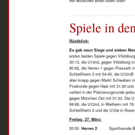
Wir wünschen einen tollen Start!
Spiele in de
Rückblick:
Es gab neun Siege und sieben Nie
ersten beiden Spiele gegen Vilsbibur
30:13, die U14mL gegen Vilsbiburg m
80:62, die Herren 1 gegen Pressath m
Schleißheim 3 mit 54:45, die U12mB 
aber knapp gegen Markt Schwaben mit
Finalrunde gegen Haar mit 31:30 und 
verliert in der Platzierungsrunde je
gegen München Ost mit 31:33. Die U14
68:89, die U12mL in Weilheim mit 76:
Schleißheim 2 und die U12w in Rosen
Freitag, 27. März:
20:30
Herren 2
Sportfreunde