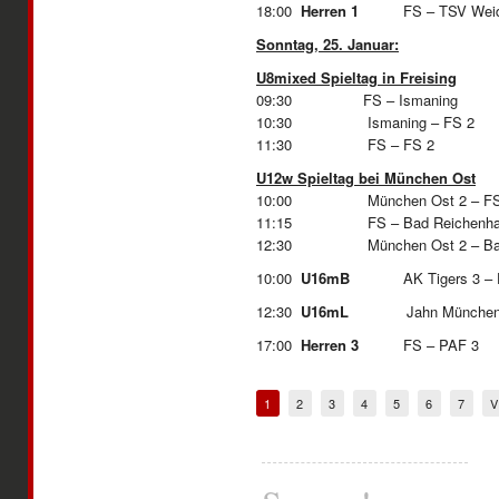
18:00
Herren 1
FS – TSV
Sonntag, 25. Januar:
U8mixed Spieltag in Freising
09:30 FS – Ismaning
10:30 Ismaning – FS 2
11:30 FS
U12w Spieltag bei München Ost
10:00 München Ost 2 – F
11:15 FS – Bad Reichenhal
12:30 München Ost 2 – Bad R
10:00
U16mB
AK Tigers 3 –
12:30
U16mL
Jahn München 2
17:00
Herren 3
FS – 
1
2
3
4
5
6
7