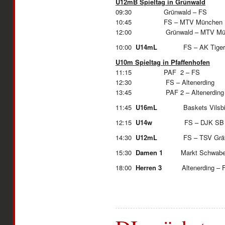
U12mB Spieltag in Grünwald
09:30 Grünwald – FS
10:45 FS – MTV München
12:00 Grünwald – MTV Mün
10:00
U14mL
FS – AK
U10m Spieltag in Pfaffenhofen
11:15 PAF 2 – FS
12:30 FS – Altenerding
13:45 PAF 2 – Altenerdin
11:45
U16mL
Baskets Vilsbibu
12:15
U14w
FS – DJK SB
14:30
U12mL
FS – TSV Gräf
15:30
Damen 1
Markt Schwaben
18:00
Herren 3
Altenerding – 