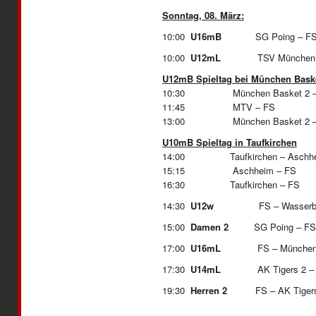
Sonntag, 08. März:
10:00
U16mB
SG Poing – F
10:00
U12mL
TSV München Os
U12mB Spieltag bei München Bask
10:30 München Basket 2 
11:45 MTV – FS
13:00 München Basket 
U10mB Spieltag in Taufkirchen
14:00 Taufkirchen – Aschh
15:15 Aschheim – FS
16:30 Taufkirc
14:30
U12w
FS – Wasse
15:00
Damen 2
SG Poing – FS
17:00
U16mL
FS – Münche
17:30
U14mL
AK Tigers 2 – 
19:30
Herren 2
FS – AK Tiger