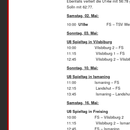
Ebenfalls verliert die U14w mit 56:78
Solln mit 62:77.
Samstag, 02. Mai:
10:00
U18w
FS – TSV W
Sonntag, 03. Mai:
U8 Spieltag in Vilsbiburg
10:00 Vilsbiburg 2 – FS
11:15 Vilsbiburg 1 – FS
12:45 Vilsbiburg 2 – Vilsbib
Sonntag, 10. Mai:
U8 Spieltag in Ismaning
11:00 Ismaning – FS
12:15 Landshut – FS
13:45 Ismaning – Landshu
Samstag, 16. Mai:
U8 Spieltag in Freising
10:00 FS – Vilsbiburg 2
11:15 Vilsbiburg 2 – Isman
12:45 FS – 