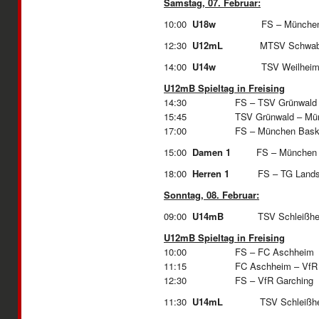
Samstag, 07. Februar:
10:00
U18w
FS – Münch
12:30
U12mL
MTSV Schwabin
14:00
U14w
TSV Weilheim 
U12mB Spieltag in Freising
14:30 FS – TSV Grünwald
15:45 TSV Grünwald – Münc
17:00 FS – Münche
15:00
Damen 1
FS – Münch
18:00
Herren 1
FS – TG
Sonntag, 08. Februar:
09:00
U14mB
TSV Schleißheim
U12mB Spieltag in Freising
10:00 FS – FC Aschheim
11:15 FC Aschheim – VfR G
12:30 FS – VfR
11:30
U14mL
TSV Schleißhei