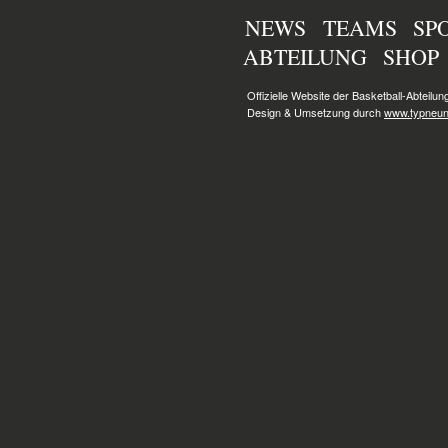
NEWS
TEAMS
SP
ABTEILUNG
SHOP
Offizielle Website der Basketball-Abteilu
Design & Umsetzung durch
www.typneun