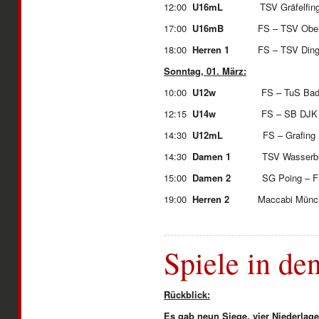
12:00
U16mL
TSV Gräfelfing 
17:00
U16mB
FS – TSV Ob
18:00
Herren 1
FS – TSV D
Sonntag, 01. März:
10:00
U12w
FS – TuS Ba
12:15
U14w
FS – SB DJK
14:30
U12mL
FS – G
14:30
Damen 1
TSV Wasserburg
15:00
Damen 2
SG Poing – F
19:00
Herren 2
Maccabi Münch
Spiele in de
Rückblick:
Es gab neun Siege, vier Niederlag