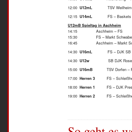
12:00
U12mL
TSV Weilheim 
12:15
U14mL
FS – Baskets 
U12mB Spieltag in Aschheim
14:15 Aschheim – FS
15:30 FS – Markt Schwabe
16:45 Aschheim – Markt Sc
14:30
U16mL
FS – DJK SB
14:30
U12w
SB DJK Rosenhe
15:00
U16mB
TSV Dorfen – 
17:00
Herren 3
FS – Schlei
18:00
Herren 1
FS – DJK P
19:00
Herren 2
FS – Schlei
So geht es w