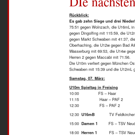
DIe nächsten
Rückblick:
Es gab zehn Siege und drei Nieder
75:51 gegen Wolnzach, die U16mL in G
gegen Dingolfing mit 115:59, die U1
gegen Markt Schwaben mit 41:37, di
Oberhaching, die U12w gegen Bad Aib
Wasserburg mit 69:53, die U14w geg
Herren 2 gegen Maccabi mit 71:56.
Die U10m verliert gegen München Ost
Schwaben mit 15:39 und die U12mL g
Samstag, 07. März:
U10m Spieltag in Freising
10:00 FS – Haar
11:15 Haar – PAF 2
12:30 FS 
12:30
U16mB
TV Feldkirchen
15:00
Damen 1
FS – TSV N
18:00
Herren 1
FS – TSV N