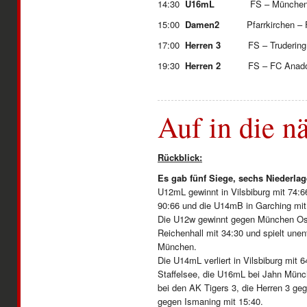
14:30
U16mL
FS – Münch
15:00
Damen2
Pfarrkirchen – 
17:00
Herren 3
FS – Tru
19:30
Herren 2
FS – FC Anad
Auf in die n
Rückblick:
Es gab fünf Siege, sechs Niederla
U12mL gewinnt in Vilsbiburg mit 74:6
90:66 und die U14mB in Garching mit
Die U12w gewinnt gegen München Ost
Reichenhall mit 34:30 und spielt un
München.
Die U14mL verliert in Vilsbiburg mit 
Staffelsee, die U16mL bei Jahn Münc
bei den AK Tigers 3, die Herren 3 ge
gegen Ismaning mit 15:40.