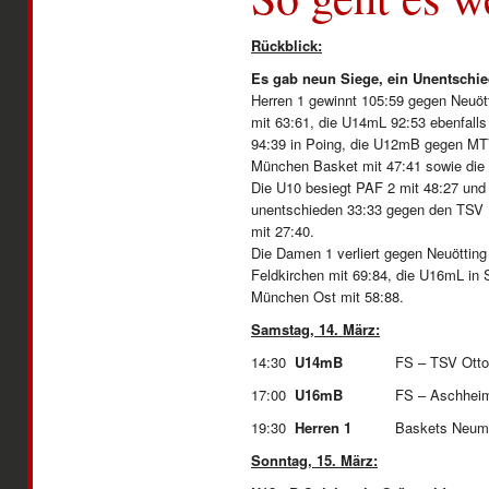
Rückblick:
Es gab neun Siege, ein Unentschie
Herren 1 gewinnt 105:59 gegen Neuött
mit 63:61, die U14mL 92:53 ebenfall
94:39 in Poing, die U12mB gegen M
München Basket mit 47:41 sowie die
Die U10 besiegt PAF 2 mit 48:27 und 
unentschieden 33:33 gegen den TSV 
mit 27:40.
Die Damen 1 verliert gegen Neuötting
Feldkirchen mit 69:84, die U16mL in 
München Ost mit 58:88.
Samstag, 14. März:
14:30
U14mB
FS – TSV Ot
17:00
U16mB
FS – Asc
19:30
Herren 1
Baskets Neumar
Sonntag, 15. März: