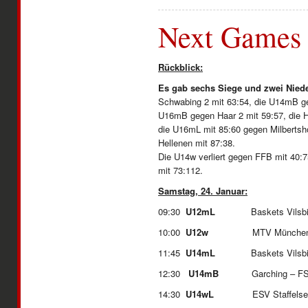
Next Games
Rückblick:
Es gab sechs Siege und zwei Niede
Schwabing 2 mit 63:54, die U14mB ge
U16mB gegen Haar 2 mit 59:57, die H
die U16mL mit 85:60 gegen Milbertsh
Hellenen mit 87:38.
Die U14w verliert gegen FFB mit 40:
mit 73:112.
Samstag, 24. Januar:
09:30
U12mL
Baskets Vilsbibu
10:00
U12w
MTV München 
11:45
U14mL
Baskets Vilsbibu
12:30
U14mB
Garching – F
14:30
U14wL
ESV Staffelsee