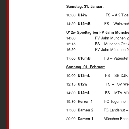
Samstag, 31. Januar:
10:00
U14w
FS – AK 
14:30
U14mB
FS – Wol
U12w Spieltag bei FV Jahn Münch
14:00 FV Jahn München 2 
15:15 FS – München Ost 
16:30 FV Jahn München 2 – 
17:00
U16mB
FS – Vaters
Sonntag, 01. Februar:
10:00
U12mL
FS – SB DJK 
12:15
U12w
FS – TS
14:30
U14mL
FS – MTV M
15:30
Herren 1
FC Tegernheim 
17:00
Damen 2
TG Landshut –
20:00
Damen 1
München Basket