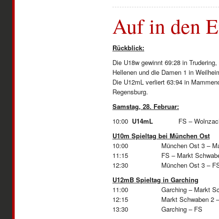
Auf in den E
Rückblick:
Die U18w gewinnt 69:28 in Trudering, 
Hellenen und die Damen 1 in Weilhei
Die U12mL verliert 63:94 in Mammendo
Regensburg.
Samstag, 28. Februar:
10:00
U14mL
FS – 
U10m Spieltag bei München Ost
10:00 München Ost 3 – Mark
11:15 FS – Markt Schwab
12:30 München Ost 3 – F
U12mB Spieltag in Garching
11:00 Garching – Markt Sch
12:15 Markt Schwaben 2 
13:30 Garching – FS