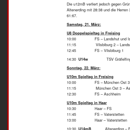
Die u12mB verliert jedoch gegen Grü
Altenerding mit 28:38 und die Herren 
61:67.
Samstag, 21. März:
U8 Doppelspieltag in Freising
10:00 FS – Landshut und Isman
11:15 Vilsbiburg 2 – Landshut 
12:45 FS – Vil
14:30
U14w
TSV Gräfelfing
Sonntag, 22. März:
U10m Spieltag in Freising
10:00 FS – München Ost 3
11:15 München Ost 3 – As
12:30 FS – A
U10m Spieltag in Haar
10:30 Haar – FS
11:45 FS – Vaterstetten
13:00 Haar – Vaterstetten
10:30
U14mB
Altenerding – 