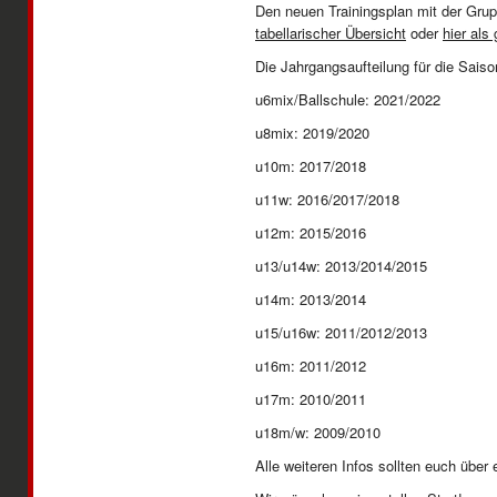
Den neuen Trainingsplan mit der Grup
tabellarischer Übersicht
oder
hier als
Die Jahrgangsaufteilung für die Sais
u6mix/Ballschule: 2021/2022
u8mix: 2019/2020
u10m: 2017/2018
u11w: 2016/2017/2018
u12m: 2015/2016
u13/u14w: 2013/2014/2015
u14m: 2013/2014
u15/u16w: 2011/2012/2013
u16m: 2011/2012
u17m: 2010/2011
u18m/w: 2009/2010
Alle weiteren Infos sollten euch über