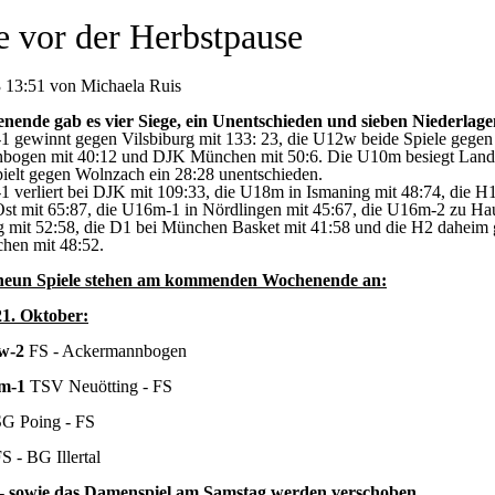
e vor der Herbstpause
 13:51 von Michaela Ruis
ende gab es vier Siege, ein Unentschieden und sieben Niederlag
 gewinnt gegen Vilsbiburg mit 133: 23, die U12w beide Spiele gegen
bogen mit 40:12 und DJK München mit 50:6. Die U10m besiegt Land
pielt gegen Wolnzach ein 28:28 unentschieden.
 verliert bei DJK mit 109:33, die U18m in Ismaning mit 48:74, die H1
t mit 65:87, die U16m-1 in Nördlingen mit 45:67, die U16m-2 zu Ha
g mit 52:58, die D1 bei München Basket mit 41:58 und die H2 daheim
en mit 48:52.
neun Spiele stehen am kommenden Wochenende an:
21. Oktober:
w-2
FS - Ackermannbogen
m-1
TSV Neuötting - FS
G Poing - FS
S - BG Illertal
 sowie das Damenspiel am Samstag werden verschoben.