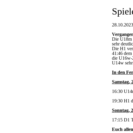
Spiel
28.10.2023
Vergangen
Die U18m s
sehr deutli
Die H1 verl
41:46 dem 
die U16w-2
U14w sehr 
In den Fer
Samstag, 
16:30 U14m
19:30 H1 d
Sonntag, 
17:15 D1 
Euch allen