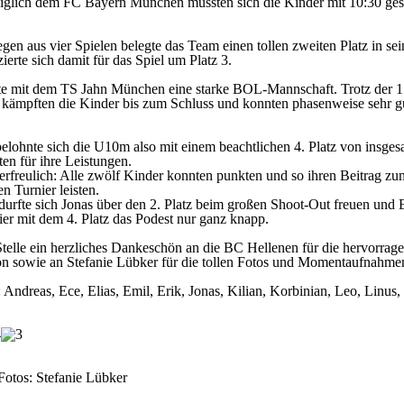
diglich dem FC Bayern München mussten sich die Kinder mit 10:30 ge
egen aus vier Spielen belegte das Team einen tollen zweiten Platz in se
zierte sich damit für das Spiel um Platz 3.
te mit dem TS Jahn München eine starke BOL-Mannschaft. Trotz der 1
 kämpften die Kinder bis zum Schluss und konnten phasenweise sehr g
lohnte sich die U10m also mit einem beachtlichen 4. Platz von insges
en für ihre Leistungen.
erfreulich: Alle zwölf Kinder konnten punkten und so ihren Beitrag zu
en Turnier leisten.
durfte sich Jonas über den 2. Platz beim großen Shoot-Out freuen und E
ier mit dem 4. Platz das Podest nur ganz knapp.
Stelle ein herzliches Dankeschön an die BC Hellenen für die hervorrag
on sowie an Stefanie Lübker für die tollen Fotos und Momentaufnahme
: Andreas, Ece, Elias, Emil, Erik, Jonas, Kilian, Korbinian, Leo, Linus
Fotos: Stefanie Lübker