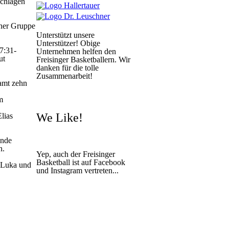
schlagen
iner Gruppe
Unterstützt unsere
Unterstützer! Obige
7:31-
Unternehmen helfen den
ut
Freisinger Basketballern. Wir
danken für die tolle
Zusammenarbeit!
amt zehn
m
We Like!
lias
ende
n.
Yep, auch der Freisinger
Basketball ist auf Facebook
, Luka und
und Instagram vertreten...