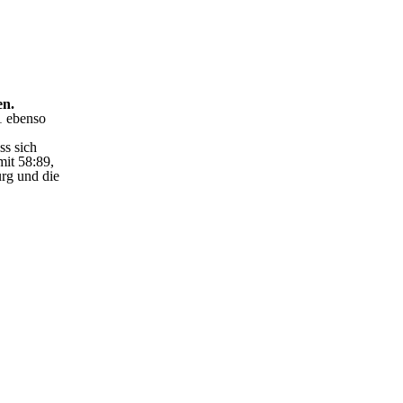
en.
1 ebenso
ss sich
it 58:89,
rg und die