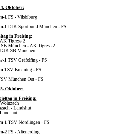
14. Oktober:
m-1
FS - Vilsbiburg
m-1
DJK Sportbund München - FS
tag in Freising:
 AK Tigress 2
 SB München - AK Tigress 2
- DJK SB München
w-1
TSV Gräfelfing - FS
m
TSV Ismaning - FS
SV München Ost - FS
15. Oktober:
eltag in Freising:
 Wolnzach
zach - Landshut
 Landshut
m-1
TSV Nördlingen - FS
m-2
FS - Altenerding