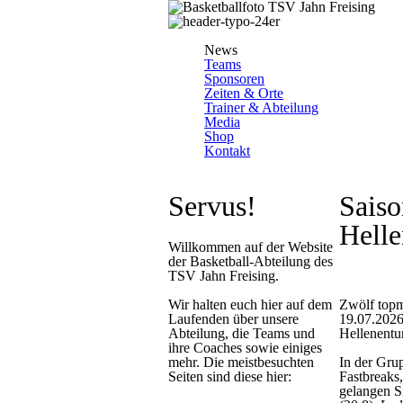
News
Teams
Sponsoren
Zeiten & Orte
Trainer & Abteilung
Media
Shop
Kontakt
Servus!
Sais
Helle
Willkommen auf der Website
der Basketball-Abteilung des
TSV Jahn Freising.
Wir halten euch hier auf dem
Zwölf topm
Laufenden über unsere
19.07.2026
Abteilung, die Teams und
Hellenentur
ihre Coaches sowie einiges
mehr. Die meistbesuchten
In der Grup
Seiten sind diese hier:
Fastbreaks
gelangen S