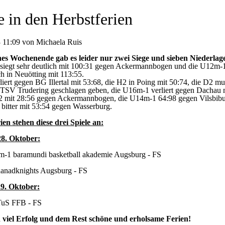
e in den Herbstferien
 11:09 von Michaela Ruis
es Wochenende gab es leider nur zwei Siege und sieben Niederlag
iegt sehr deutlich mit 100:31 gegen Ackermannbogen und die U12m-
ch in Neuötting mit 113:55.
iert gegen BG Illertal mit 53:68, die H2 in Poing mit 50:74, die D2 mu
TSV Trudering geschlagen geben, die U16m-1 verliert gegen Dachau m
 mit 28:56 gegen Ackermannbogen, die U14m-1 64:98 gegen Vilsbibu
bitter mit 53:54 gegen Wasserburg.
ien stehen diese drei Spiele an:
28. Oktober:
-1 baramundi basketball akademie Augsburg - FS
anadknights Augsburg - FS
29. Oktober:
TuS FFB - FS
 viel Erfolg und dem Rest schöne und erholsame Ferien!