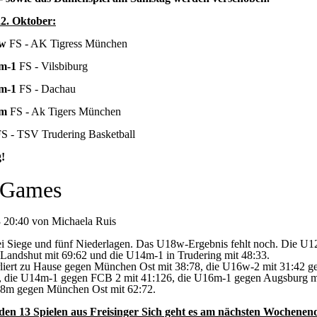
22. Oktober:
w
FS - AK Tigress München
m-1
FS - Vilsbiburg
m-1
FS - Dachau
m
FS - Ak Tigers München
S - TSV Trudering Basketball
g!
 Games
 20:40 von Michaela Ruis
i Siege und fünf Niederlagen. Das U18w-Ergebnis fehlt noch. Die U
 Landshut mit 69:62 und die U14m-1 in Trudering mit 48:33.
liert zu Hause gegen München Ost mit 38:78, die U16w-2 mit 31:42 
, die U14m-1 gegen FCB 2 mit 41:126, die U16m-1 gegen Augsburg m
8m gegen München Ost mit 62:72.
den 13 Spielen aus Freisinger Sich geht es am nächsten Wochenend