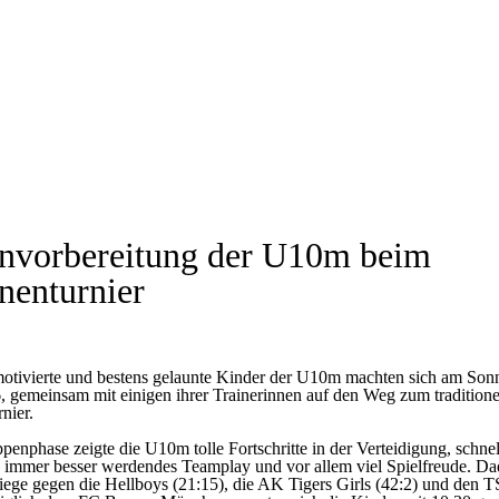
onvorbereitung der U10m beim
nenturnier
otivierte und bestens gelaunte Kinder der U10m machten sich am Son
, gemeinsam mit einigen ihrer Trainerinnen auf den Weg zum traditione
nier.
penphase zeigte die U10m tolle Fortschritte in der Verteidigung, schnel
, immer besser werdendes Teamplay und vor allem viel Spielfreude. D
iege gegen die Hellboys (21:15), die AK Tigers Girls (42:2) und den 