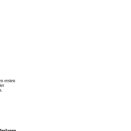
en ersten
der
n.
derlagen
.