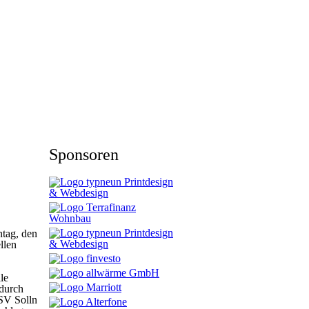
Sponsoren
ntag, den
llen
le
adurch
TSV Solln