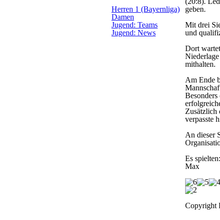
(20:8). Le
Herren 1 (Bayernliga)
geben.
Damen
Jugend: Teams
Mit drei Si
Jugend: News
und qualifi
Dort warte
Niederlage
mithalten.
Am Ende be
Mannschaft
Besonders 
erfolgreich
Zusätzlich 
verpasste h
An dieser 
Organisati
Es spielten
Max
Copyright 