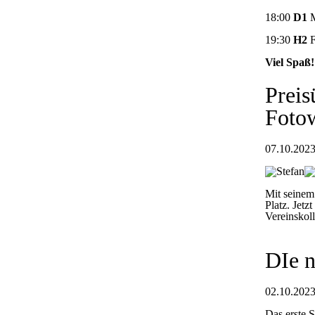
18:00
D1
M
19:30
H2
F
Viel Spaß!
Preis
Foto
07.10.2023
Mit seinem
Platz. Jetz
Vereinskol
DIe n
02.10.2023
Das erste 