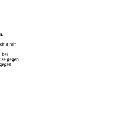
en.
shut mit
 bei
use gegen
 gegen