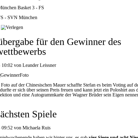
ünchen Basket 3 - FS
S - SVN München
übergabe für den Gewinner des
wettbewerbs
 10:02 von Leander Leissner
 Foto auf der Chinesischen Mauer schaffte Stefan es beim Voting auf d
t durfte er sich über seinen Preis freuen und kann jetzt ein Poloshirt aus 
lektion und eine Autogrammkarte der Wagner Brüder sein Eigen nenne
ächsten Spiele
 09:52 von Michaela Ruis
Spielwochenende haben wir hinter uns, es gab
vier Siege und acht Nie