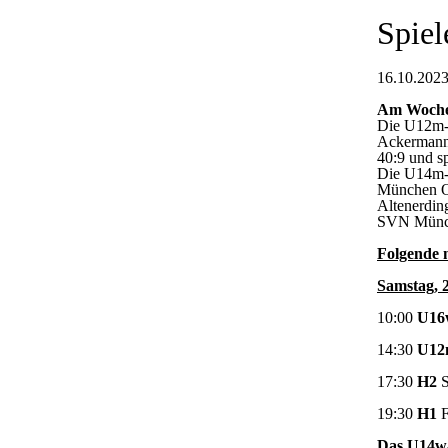
Spiel
16.10.2023
Am Wochen
Die U12m-1
Ackermann
40:9 und s
Die U14m-1
München Os
Altenerdin
SVN Münch
Folgende 
Samstag, 
10:00
U16
14:30
U12
17:30
H2
S
19:30
H1
F
Das U14w-