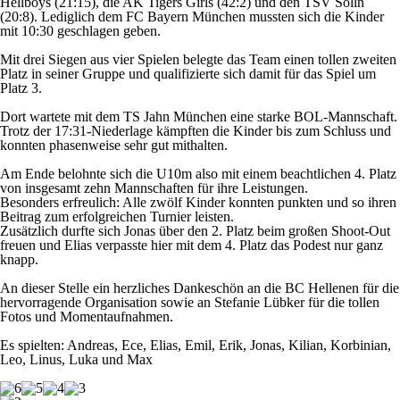
Hellboys (21:15), die AK Tigers Girls (42:2) und den TSV Solln
(20:8). Lediglich dem FC Bayern München mussten sich die Kinder
mit 10:30 geschlagen geben.
Mit drei Siegen aus vier Spielen belegte das Team einen tollen zweiten
Platz in seiner Gruppe und qualifizierte sich damit für das Spiel um
Platz 3.
Dort wartete mit dem TS Jahn München eine starke BOL-Mannschaft.
Trotz der 17:31-Niederlage kämpften die Kinder bis zum Schluss und
konnten phasenweise sehr gut mithalten.
Am Ende belohnte sich die U10m also mit einem beachtlichen 4. Platz
von insgesamt zehn Mannschaften für ihre Leistungen.
Besonders erfreulich: Alle zwölf Kinder konnten punkten und so ihren
Beitrag zum erfolgreichen Turnier leisten.
Zusätzlich durfte sich Jonas über den 2. Platz beim großen Shoot-Out
freuen und Elias verpasste hier mit dem 4. Platz das Podest nur ganz
knapp.
An dieser Stelle ein herzliches Dankeschön an die BC Hellenen für die
hervorragende Organisation sowie an Stefanie Lübker für die tollen
Fotos und Momentaufnahmen.
Es spielten: Andreas, Ece, Elias, Emil, Erik, Jonas, Kilian, Korbinian,
Leo, Linus, Luka und Max