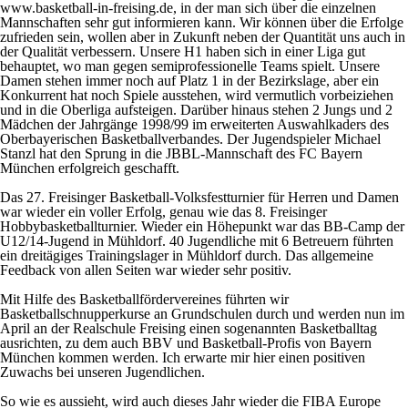
www.basketball-in-freising.de, in der man sich über die einzelnen
Mannschaften sehr gut informieren kann. Wir können über die Erfolge
zufrieden sein, wollen aber in Zukunft neben der Quantität uns auch in
der Qualität verbessern. Unsere H1 haben sich in einer Liga gut
behauptet, wo man gegen semiprofessionelle Teams spielt. Unsere
Damen stehen immer noch auf Platz 1 in der Bezirkslage, aber ein
Konkurrent hat noch Spiele ausstehen, wird vermutlich vorbeiziehen
und in die Oberliga aufsteigen. Darüber hinaus stehen 2 Jungs und 2
Mädchen der Jahrgänge 1998/99 im erweiterten Auswahlkaders des
Oberbayerischen Basketballverbandes. Der Jugendspieler Michael
Stanzl hat den Sprung in die JBBL-Mannschaft des FC Bayern
München erfolgreich geschafft.
Das 27. Freisinger Basketball-Volksfestturnier für Herren und Damen
war wieder ein voller Erfolg, genau wie das 8. Freisinger
Hobbybasketballturnier. Wieder ein Höhepunkt war das BB-Camp der
U12/14-Jugend in Mühldorf. 40 Jugendliche mit 6 Betreuern führten
ein dreitägiges Trainingslager in Mühldorf durch. Das allgemeine
Feedback von allen Seiten war wieder sehr positiv.
Mit Hilfe des Basketballfördervereines führten wir
Basketballschnupperkurse an Grundschulen durch und werden nun im
April an der Realschule Freising einen sogenannten Basketballtag
ausrichten, zu dem auch BBV und Basketball-Profis von Bayern
München kommen werden. Ich erwarte mir hier einen positiven
Zuwachs bei unseren Jugendlichen.
So wie es aussieht, wird auch dieses Jahr wieder die FIBA Europe