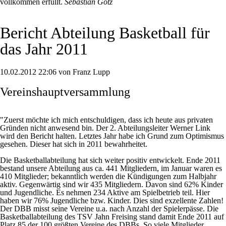
vollkommen erfüllt.
Sebastian Götz
Bericht Abteilung Basketball für
das Jahr 2011
10.02.2012 22:06 von Franz Lupp
Vereinshauptversammlung
"Zuerst möchte ich mich entschuldigen, dass ich heute aus privaten
Gründen nicht anwesend bin. Der 2. Abteilungsleiter Werner Link
wird den Bericht halten. Letztes Jahr habe ich Grund zum Optimismus
gesehen. Dieser hat sich in 2011 bewahrheitet.
Die Basketballabteilung hat sich weiter positiv entwickelt. Ende 2011
bestand unsere Abteilung aus ca. 441 Mitgliedern, im Januar waren es
410 Mitglieder; bekanntlich werden die Kündigungen zum Halbjahr
aktiv. Gegenwärtig sind wir 435 Mitgliedern. Davon sind 62% Kinder
und Jugendliche. Es nehmen 234 Aktive am Spielbetrieb teil. Hier
haben wir 76% Jugendliche bzw. Kinder. Dies sind exzellente Zahlen!
Der DBB misst seine Vereine u.a. nach Anzahl der Spielerpässe. Die
Basketballabteilung des TSV Jahn Freising stand damit Ende 2011 auf
Platz 85 der 100 größten Vereine des DBBs. So viele Mitglieder