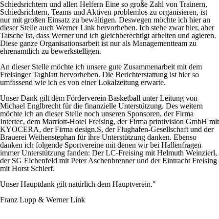
Schiedsrichtern und allen Helfern Eine so große Zahl von Trainern,
Schiedsrichtern, Teams und Aktiven problemlos zu organisieren, ist
nur mit großen Einsatz zu bewältigen. Deswegen möchte ich hier an
dieser Stelle auch Werner Link hervorheben. Ich stehe zwar hier, aber
Tatsche ist, dass Werner und ich gleichberechtigt arbeiten und agieren.
Diese ganze Organisationsarbeit ist nur als Managementteam zu
ehrenamtlich zu bewerkstelligen.
An dieser Stelle möchte ich unsere gute Zusammenarbeit mit dem
Freisinger Tagblatt hervorheben. Die Berichterstattung ist hier so
umfassend wie ich es von einer Lokalzeitung erwarte.
Unser Dank gilt dem Förderverein Basketball unter Leitung von
Michael Englbrecht für die finanzielle Unterstützung. Des weitern
möchte ich an dieser Stelle noch unseren Sponsoren, der Firma
Intertec, dem Marriott-Hotel Freising, der Firma printivision GmbH mit
KYOCERA, der Firma design.S, der Flughafen-Gesellschaft und der
Brauerei Weihenstephan für ihre Unterstützung danken. Ebenso
danken ich folgende Sportvereine mit denen wir bei Hallenfragen
immer Unterstützung fanden: Der LC-Freising mit Helmuth Weinzierl,
der SG Eichenfeld mit Peter Aschenbrenner und der Eintracht Freising
mit Horst Schlerf.
Unser Hauptdank gilt natürlich dem Hauptverein."
Franz Lupp & Werner Link