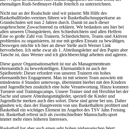
ehemaligen Rudi-Sedlmayer-Halle feierlich zu unterzeichnen.
Nicht nur an der Realschule sind wir präsent: Mit Hilfe des
Basketballförder-vereines führen wir Basketballschnupperkurse an
Grundschulen seit nun 2 Jahren durch. Damit ist auch dieser
ungebrochene Zuwachstrend zu erklären. Wir bedanken uns hier bei
allen unseren Übungsleitern, den Schiedsrichtern und allen Helfern
Eine so große Zahl von Trainern, Schiedsrichtern, Teams und Aktiven
problemlos zu organisieren, ist nur mit großen Einsatz zu bewältigen.
Deswegen möchte ich hier an dieser Stelle auch Werner Link
hervorheben. Ich stehe zwar als 1. Abteilungsleiter auf den Papier aber
Tatsche ist, dass Werner und ich gleichberechtigt arbeiten und agieren.
Diese ganze Organisationsarbeit ist nur als Managementteam
ehrenamtlich zu bewerkstelligen. Ehrenamtlich ist auch der
Spielbetrieb: Dieser erfordert von unseren Trainern ein hohes
ehrenamtliches Engagement. Man ist mit seinem Team auswärts mit
mindestens 4 Stunden unterwegs, übernimmt hierbei mit den Kindern
und Jugendlichen zusätzlich eine hohe Verantwortung. Hinzu kommen
Turniere und Trainingscamps. Unsere Trainer sind mit Herzblut bei der
Sache und unsere Abteilungsmitglieder, speziell die Kinder und
Jugendliche merken auch dies sofort. Diese sind gerne bei uns. Daher
glauben wir, dass der Hauptverein von uns Basketballern profitiert und
Basketball ein wichtiges Element im Angebot des TSV Jahn Freising
ist. Basketball erfreut sich als zweitschnellster Mannschafts-sport
immer mehr eines höheren Interesses.
Basketball hat aber auch einen sehr hohen pädagogischen Wert: