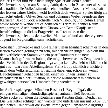
Neuer Trainer und viele neue junge Spieler aus dem eigenen
Nachwuchs sorgten am Samstag dafür, dass mehr Zuschauer als sonst
das traditionelle Volksfestturnier sehen wollten. Aus der Mannschaft
des letzten Jahres bleiben wohl letztlich doch weniger Spieler übrig als
zunächst erhofft. Oilver Seehon und Johannes Weber beendeten ihre
Karrieren, Jakob Kock wechselte nach Vilsbiburg und Robin Hergel
sowie Michael Wende hat es beruflich aus dem Münchner Raum
weggezogen. Auch hinter dem Einsatz von Berat Klapija steht
berufsbedingt ein dickes Fragezeichen. Jetzt müssen die
Nachwuchsspieler aus der zweiten Mannschaft und aus der eigenen
Jugend ins Regionalligateam nachrücken.
Sebastian Schwepcke und Co-Trainer Stefan Manhart scheint es in den
letzten Wochen gelungen zu sein, mit den vielen jungen Spielern um
den verbliebenen Stamm von ein paar Routiniers eine neue
Mannschaft geformt zu haben, die möglicherweise das Zeug dazu hat,
den Verbleib in der 2. Regionalliga zu packen. „Es sieht wirklich recht
gut aus“, war Jahn-Abteilungsleiter Franz Lupp sichtlich erleichtert
nach dem Volksfestturnier. Er räumte dabei ein, schon ein wenig
Bauchgrimmen gehabt zu haben, einen so jungen Trainer zu
verpflichten in einer Situation, in der die Mannschaft mit einem so
gewaltigen personellen Umbruch fertig werden muss.
Im Auftaktspiel gegen München Basket (1. Regionlliga), die mit
einigen ehemaligen Bundesligaspielern antraten, ließ Sebastian
Schwepcke vor allem die Routiniers um Kapitän Zlatan Deidic ran.
Die Gastgeber schlugen sich wacker und unterlagen nur mit 50:69. Für
den neuen Trainer war die zweite Partie gegen Schwaben Augsburg