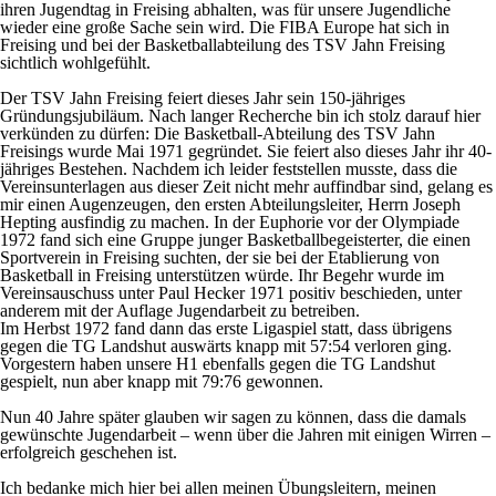
ihren Jugendtag in Freising abhalten, was für unsere Jugendliche
wieder eine große Sache sein wird. Die FIBA Europe hat sich in
Freising und bei der Basketballabteilung des TSV Jahn Freising
sichtlich wohlgefühlt.
Der TSV Jahn Freising feiert dieses Jahr sein 150-jähriges
Gründungsjubiläum. Nach langer Recherche bin ich stolz darauf hier
verkünden zu dürfen: Die Basketball-Abteilung des TSV Jahn
Freisings wurde Mai 1971 gegründet. Sie feiert also dieses Jahr ihr 40-
jähriges Bestehen. Nachdem ich leider feststellen musste, dass die
Vereinsunterlagen aus dieser Zeit nicht mehr auffindbar sind, gelang es
mir einen Augenzeugen, den ersten Abteilungsleiter, Herrn Joseph
Hepting ausfindig zu machen. In der Euphorie vor der Olympiade
1972 fand sich eine Gruppe junger Basketballbegeisterter, die einen
Sportverein in Freising suchten, der sie bei der Etablierung von
Basketball in Freising unterstützen würde. Ihr Begehr wurde im
Vereinsauschuss unter Paul Hecker 1971 positiv beschieden, unter
anderem mit der Auflage Jugendarbeit zu betreiben.
Im Herbst 1972 fand dann das erste Ligaspiel statt, dass übrigens
gegen die TG Landshut auswärts knapp mit 57:54 verloren ging.
Vorgestern haben unsere H1 ebenfalls gegen die TG Landshut
gespielt, nun aber knapp mit 79:76 gewonnen.
Nun 40 Jahre später glauben wir sagen zu können, dass die damals
gewünschte Jugendarbeit – wenn über die Jahren mit einigen Wirren –
erfolgreich geschehen ist.
Ich bedanke mich hier bei allen meinen Übungsleitern, meinen