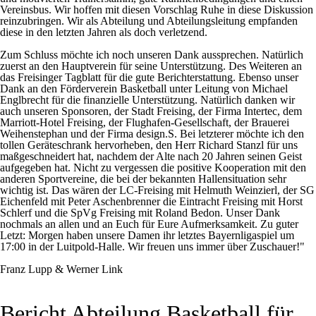
Vereinsbus. Wir hoffen mit diesen Vorschlag Ruhe in diese Diskussion
reinzubringen. Wir als Abteilung und Abteilungsleitung empfanden
diese in den letzten Jahren als doch verletzend.
Zum Schluss möchte ich noch unseren Dank aussprechen. Natürlich
zuerst an den Hauptverein für seine Unterstützung. Des Weiteren an
das Freisinger Tagblatt für die gute Berichterstattung. Ebenso unser
Dank an den Förderverein Basketball unter Leitung von Michael
Englbrecht für die finanzielle Unterstützung. Natürlich danken wir
auch unseren Sponsoren, der Stadt Freising, der Firma Intertec, dem
Marriott-Hotel Freising, der Flughafen-Gesellschaft, der Brauerei
Weihenstephan und der Firma design.S. Bei letzterer möchte ich den
tollen Geräteschrank hervorheben, den Herr Richard Stanzl für uns
maßgeschneidert hat, nachdem der Alte nach 20 Jahren seinen Geist
aufgegeben hat. Nicht zu vergessen die positive Kooperation mit den
anderen Sportvereine, die bei der bekannten Hallensituation sehr
wichtig ist. Das wären der LC-Freising mit Helmuth Weinzierl, der SG
Eichenfeld mit Peter Aschenbrenner die Eintracht Freising mit Horst
Schlerf und die SpVg Freising mit Roland Bedon. Unser Dank
nochmals an allen und an Euch für Eure Aufmerksamkeit. Zu guter
Letzt: Morgen haben unsere Damen ihr letztes Bayernligaspiel um
17:00 in der Luitpold-Halle. Wir freuen uns immer über Zuschauer!"
Franz Lupp & Werner Link
Bericht Abteilung Basketball für