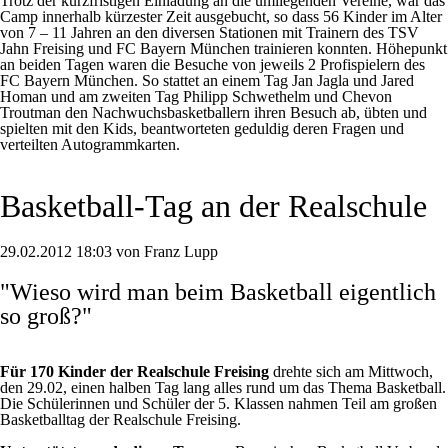
Trotz der kurzfristigen Einladung an die umliegenden Vereine, war das
Camp innerhalb kürzester Zeit ausgebucht, so dass 56 Kinder im Alter
von 7 – 11 Jahren an den diversen Stationen mit Trainern des TSV
Jahn Freising und FC Bayern München trainieren konnten. Höhepunkt
an beiden Tagen waren die Besuche von jeweils 2 Profispielern des
FC Bayern München. So stattet an einem Tag Jan Jagla und Jared
Homan und am zweiten Tag Philipp Schwethelm und Chevon
Troutman den Nachwuchsbasketballern ihren Besuch ab, übten und
spielten mit den Kids, beantworteten geduldig deren Fragen und
verteilten Autogrammkarten.
Basketball-Tag an der Realschule
29.02.2012 18:03 von Franz Lupp
"Wieso wird man beim Basketball eigentlich
so groß?"
Für 170 Kinder der Realschule Freising
drehte sich am Mittwoch,
den 29.02, einen halben Tag lang alles rund um das Thema Basketball.
Die Schülerinnen und Schüler der 5. Klassen nahmen Teil am großen
Basketballtag der Realschule Freising.