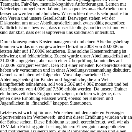
Teamgeist, Fair-Play, mentale-kognitive Anforderungen, Lernen mit
Niederlagen umgehen zu könne, konsequentes an-sich-Arbeiten um
besser zu werden und ähnliches. Wir erachten dies als sehr positiv für
den Verein und unsere Gesellschaft. Deswegen stehen wir der
Diskussion um unser Abteilungsdefizit auch zwiespältig gegenüber.
Natürlich ist uns bewusst, dass unser Lieblingssport teuer ist und wir
sind dankbar, dass der Hauptverein uns solidarisch unterstützt.
Durch konsequentes Kostenmanagement und einen Abteilungsbeitrag
konnten wir das uns vorgeworfene Defizit in 2008 von 40.000€ im
letzten Jahr auf 17.000€ reduzieren. Eine solche Kostenrechnung ist
schwierig und fehlerträchtig. Zuerst wurde unser Abteilungsdefizit auf
21.000€ angegeben, aber nach einer Überprüfung konnte dies auf
17.000€ korrigiert werden. Den Ruf einer erneuten Kostenreduzierung
haben wir vernommen und in einer Abteilungsversammlung diskutiert.
Gemeinsam haben wir folgenden Vorschlag erarbeitet: Der
Abteilungsbeitrag für Kinder und Jugendliche, die am Wett-
kampfbetrieb teilnehmen, soll von 2,50€ auf 4,00€ monatlich und bei
den Senioren von 4,00€ auf 7,50€ erhöht werden. Da unsere Trainer
ein hohes zeitliches Engagement zeigen, möchten wir gerne, dass
jenen diese Erhöhung erlassen wird; ebenso bei Kindern und
Jugendlichen in „finanziell“ knappen Situationen.
Letzteres ist wichtig für uns: Wir stehen mit den anderen Freisinger
Sportvereinen im Wettbewerb, und mit dieser Erhöhung würden wir an
der Spitze stehen. Diese Erhöhung ist auch gerechtfertigt, weil wir als
TSV Jahn Freising gute Leistung bieten: Einen guten ausgebildeten
und motivierten Trainerstamm, gute Rahmenbedingungen und einen