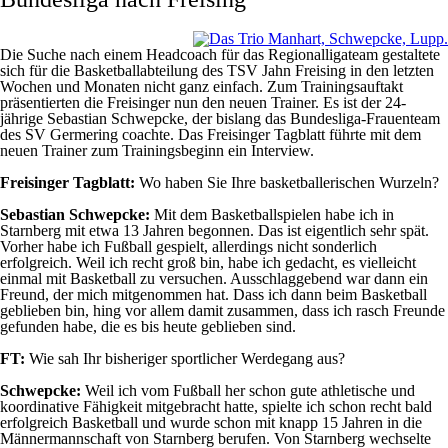
Die Suche nach einem Headcoach für das Regionalligateam gestaltete
sich für die Basketballabteilung des TSV Jahn Freising in den letzten
Wochen und Monaten nicht ganz einfach. Zum Trainingsauftakt
präsentierten die Freisinger nun den neuen Trainer. Es ist der 24-
jährige Sebastian Schwepcke, der bislang das Bundesliga-Frauenteam
des SV Germering coachte. Das Freisinger Tagblatt führte mit dem
neuen Trainer zum Trainingsbeginn ein Interview.
Freisinger Tagblatt:
Wo haben Sie Ihre basketballerischen Wurzeln?
Sebastian Schwepcke:
Mit dem Basketballspielen habe ich in
Starnberg mit etwa 13 Jahren begonnen. Das ist eigentlich sehr spät.
Vorher habe ich Fußball gespielt, allerdings nicht sonderlich
erfolgreich. Weil ich recht groß bin, habe ich gedacht, es vielleicht
einmal mit Basketball zu versuchen. Ausschlaggebend war dann ein
Freund, der mich mitgenommen hat. Dass ich dann beim Basketball
geblieben bin, hing vor allem damit zusammen, dass ich rasch Freunde
gefunden habe, die es bis heute geblieben sind.
FT:
Wie sah Ihr bisheriger sportlicher Werdegang aus?
Schwepcke:
Weil ich vom Fußball her schon gute athletische und
koordinative Fähigkeit mitgebracht hatte, spielte ich schon recht bald
erfolgreich Basketball und wurde schon mit knapp 15 Jahren in die
Männermannschaft von Starnberg berufen. Von Starnberg wechselte