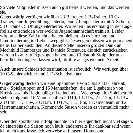
So viele Mitglieder müssen auch gut betreut werden, und das werden
sie.
Gegenwärtig verfügen wir über 23 Betreuer: 1 B-Trainer, 10 C-
Trainer, eine Jugendübungsleiterin, eine Übungsleiterin mit A-Schein,
5 D-Trainer, 5 Übungsleiterhelfer. Wir sehen uns erstmalig in der Lage,
frei zu entscheiden wer welche Jugendmannschaft trainiert. Leider
wird uns diese Zahl nicht erhalten bleiben, da es Umzüge und
Umorientierung im Lebensweg gibt. Deswegen müssen wir permanent
neue Trainer ausbilden. An dieser Stelle unseren großen Dank an
Mechthild Hamberger und Daniela Sittenauer, die sich zurückziehen
werden bzw. zurückgezogen haben, und Christoph Stolp, der uns
beruflich bedingt verlassen wird, für ihre ausgezeichnete Arbeit.
Auch unsere Schiedsrichtersituation ist erfreulich: Wir verfügen über
10 C-Schiedsrichter und 1 D-Schiedsrichter.
Gegenwärtig decken wir eine Spannbreite von 5 bis zu 60 Jahre ab,
mit 4 Spielgruppen und 16 Mannschaften, die am Ligabetrieb von
Kreisklasse bis Regionalliga II teilnehmen. Wie gesagt, im Spielbetrieb
stehen folgende 16 Mannschaften 2 U10, 1 U11w, 2 U12m, 1 U13w,
2 U14m, 1 U15w, 2 U16m, 1 U17w, 1 U18m, 1 Damenteam und 2
Herrenmannschaften. Kommende Saison werden es vermutlich mehr
sein.
Über den sportlichen Erfolg möchte ich hier eigentlich nicht viel sagen,
da einerseits die Saison noch läuft, andererseits Ihr dankbar seid wenn
ich mich kurz fasse. Ich verweise auf unsere Homepage