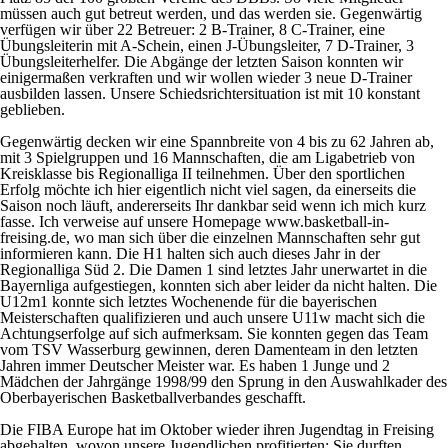
müssen auch gut betreut werden, und das werden sie. Gegenwärtig
verfügen wir über 22 Betreuer: 2 B-Trainer, 8 C-Trainer, eine
Übungsleiterin mit A-Schein, einen J-Übungsleiter, 7 D-Trainer, 3
Übungsleiterhelfer. Die Abgänge der letzten Saison konnten wir
einigermaßen verkraften und wir wollen wieder 3 neue D-Trainer
ausbilden lassen. Unsere Schiedsrichtersituation ist mit 10 konstant
geblieben.
Gegenwärtig decken wir eine Spannbreite von 4 bis zu 62 Jahren ab,
mit 3 Spielgruppen und 16 Mannschaften, die am Ligabetrieb von
Kreisklasse bis Regionalliga II teilnehmen. Über den sportlichen
Erfolg möchte ich hier eigentlich nicht viel sagen, da einerseits die
Saison noch läuft, andererseits Ihr dankbar seid wenn ich mich kurz
fasse. Ich verweise auf unsere Homepage www.basketball-in-
freising.de, wo man sich über die einzelnen Mannschaften sehr gut
informieren kann. Die H1 halten sich auch dieses Jahr in der
Regionalliga Süd 2. Die Damen 1 sind letztes Jahr unerwartet in die
Bayernliga aufgestiegen, konnten sich aber leider da nicht halten. Die
U12m1 konnte sich letztes Wochenende für die bayerischen
Meisterschaften qualifizieren und auch unsere U11w macht sich die
Achtungserfolge auf sich aufmerksam. Sie konnten gegen das Team
vom TSV Wasserburg gewinnen, deren Damenteam in den letzten
Jahren immer Deutscher Meister war. Es haben 1 Junge und 2
Mädchen der Jahrgänge 1998/99 den Sprung in den Auswahlkader des
Oberbayerischen Basketballverbandes geschafft.
Die FIBA Europe hat im Oktober wieder ihren Jugendtag in Freising
abgehalten, wovon unsere Jugendlichen profitierten: Sie durften