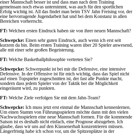
einer Mannschaft besser ist und dass man nach dem Training
gemeinsam noch etwas unternimmt, was auch für den sportlichen
Erfolg wichtig ist. All das findet man beim TSV Jahn Freising vor, der
eine hervorragende Jugendarbeit hat und bei dem Konstanz in allen
Bereichen vorherrscht.
FT:
Welchen ersten Eindruck haben sie von ihrer neuen Mannschaft?
Schwepcke:
Einen sehr guten Eindruck, auch wenn ich erst seit
kurzem da bin. Beim ersten Training waren über 20 Spieler anwesend,
alle mit einer sehr großen Begeisterung.
FT:
Welche Basketballphilosophie vertreten Sie?
Schwepcke:
Schwerpunkt ist bei mir die Defensive, eine intensive
Defensive. In der Offensive ist für mich wichtig, dass das Spiel nicht
auf einen Topspieler zugeschnitten ist, der fast alle Punkte macht,
sondern dass jedem Spieler von der Taktik her die Möglichkeit
eingeräumt wird, zu punkten.
FT:
Welche Ziele verfolgen Sie mit dem Jahn-Team?
Schwepcke:
Ich muss jetzt erst einmal die Mannschaft kennenlernen.
Um einen Stamm von Führungsspielern möchte dann mit den vielen
Nachwuchsspielern eine neue Mannschaft formen. Für die kommende
Saison ist es deshalb nicht einfach, eine Prognose abzugeben. Ich
glaube, dass wir uns auf den Klassenerhalt konzentrieren müssen.
Längerfristig habe ich schon vor, um die Spitzenplätze in der