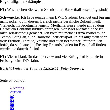
Regionalliga mitzukämpfen.
FT:
Was machen Sie, wenn Sie nicht mit Basketball beschäftigt sind?
Schwepcke:
Ich habe gerade mein BWL-Studium beendet und bin mir
nicht sicher, ob in diesem Bereich meine berufliche Zukunft liegt.
Vielleicht im Sportmanagement. Möglicherweise werde ich ab dem
Herbst ein Lehramtsstudium anfangen. Vor zwei Monaten habe ich
mich selbstständig gemacht. Ich biete mit meiner Firma vornehmlich
Teambuilding an, auch Basketballbetriebssport. In bin allgemein sehr
treu: Freunde, Familie, Vereine und auch bei meiner Freundin. Ich
hoffe, dass ich auch in Freising Freundschaften im Basketball finden
werde, die dauerhaft sind.
FT:
Vielen Dank für das Interview und viel Erfolg und Freunde in
Freising beim TSV Jahn.
B
ericht Freisinger Tagblatt 12.8.2011, Peter Spanrad.
Seite 67 von 68
« Anfang
Zurück
62
63
64
65