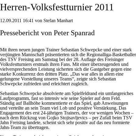
Herren-Volksfestturnier 2011
12.09.2011 16:41 von Stefan Manhart
Pressebericht von Peter Spanrad
Mit ihren neuen jungen Trainer Sebastian Schwepcke und einer stark
verjüngten Mannschaft präsentierten sich die Regionalliga-Basketballer
des TSV Freising am Samstag bei der 28. Auflage des Freisinger
Volksfestturniers erstmals ihren Fans. Mit einer überzeugenden und
vielversprechenden Leistung sicherten sich die Gastgeber gegen eine
starke Konkurrenz den dritten Platz. „Das war alles in allem eine
gelungene Vorstellung unseres Teams“, zeigte sich Sebastian
Schwepcke zufrieden und erleichtert zugleich.
Sebastian Schwepcke absolvierte am Spielfeldrand ein umfangreiches
Laufprogramm, fast so intensiv wie seine Spieler auf dem Feld.
Ständig auf Ballhöhe kommentierte er das Spiel, gab Anweisungen
und verteilte an sein Team viel Lob und positive Verstärkung. Das
Engagement des erst 24-jährigen Trainers, der vor wenigen Wochen –
nach dem Rückzug von Gojko Stojisavljevics – per Zufall beim TSV
Jahn Freising landete, scheint sich sehr positiv auf das neu formierte
Jahn-Team zu übertragen.