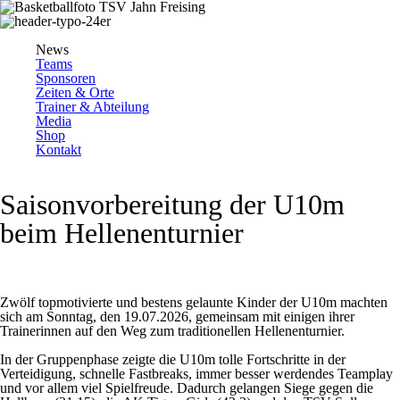
News
Teams
Sponsoren
Zeiten & Orte
Trainer & Abteilung
Media
Shop
Kontakt
Saisonvorbereitung der U10m
beim Hellenenturnier
Zwölf topmotivierte und bestens gelaunte Kinder der U10m machten
sich am Sonntag, den 19.07.2026, gemeinsam mit einigen ihrer
Trainerinnen auf den Weg zum traditionellen Hellenenturnier.
In der Gruppenphase zeigte die U10m tolle Fortschritte in der
Verteidigung, schnelle Fastbreaks, immer besser werdendes Teamplay
und vor allem viel Spielfreude. Dadurch gelangen Siege gegen die