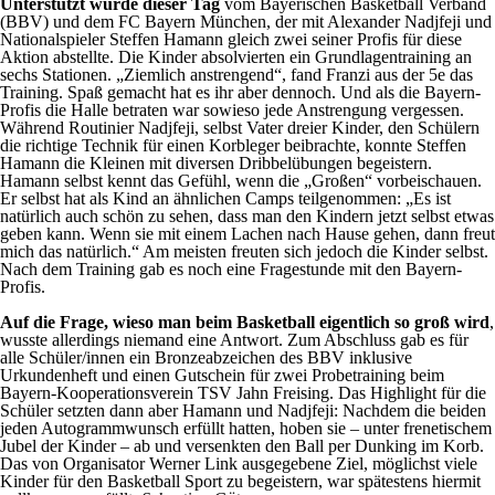
Unterstützt wurde dieser Tag
vom Bayerischen Basketball Verband
(BBV) und dem FC Bayern München, der mit Alexander Nadjfeji und
Nationalspieler Steffen Hamann gleich zwei seiner Profis für diese
Aktion abstellte. Die Kinder absolvierten ein Grundlagentraining an
sechs Stationen. „Ziemlich anstrengend“, fand Franzi aus der 5e das
Training. Spaß gemacht hat es ihr aber dennoch. Und als die Bayern-
Profis die Halle betraten war sowieso jede Anstrengung vergessen.
Während Routinier Nadjfeji, selbst Vater dreier Kinder, den Schülern
die richtige Technik für einen Korbleger beibrachte, konnte Steffen
Hamann die Kleinen mit diversen Dribbelübungen begeistern.
Hamann selbst kennt das Gefühl, wenn die „Großen“ vorbeischauen.
Er selbst hat als Kind an ähnlichen Camps teilgenommen: „Es ist
natürlich auch schön zu sehen, dass man den Kindern jetzt selbst etwas
geben kann. Wenn sie mit einem Lachen nach Hause gehen, dann freut
mich das natürlich.“ Am meisten freuten sich jedoch die Kinder selbst.
Nach dem Training gab es noch eine Fragestunde mit den Bayern-
Profis.
Auf die Frage, wieso man beim Basketball eigentlich so groß wird
,
wusste allerdings niemand eine Antwort. Zum Abschluss gab es für
alle Schüler/innen ein Bronzeabzeichen des BBV inklusive
Urkundenheft und einen Gutschein für zwei Probetraining beim
Bayern-Kooperationsverein TSV Jahn Freising. Das Highlight für die
Schüler setzten dann aber Hamann und Nadjfeji: Nachdem die beiden
jeden Autogrammwunsch erfüllt hatten, hoben sie – unter frenetischem
Jubel der Kinder – ab und versenkten den Ball per Dunking im Korb.
Das von Organisator Werner Link ausgegebene Ziel, möglichst viele
Kinder für den Basketball Sport zu begeistern, war spätestens hiermit