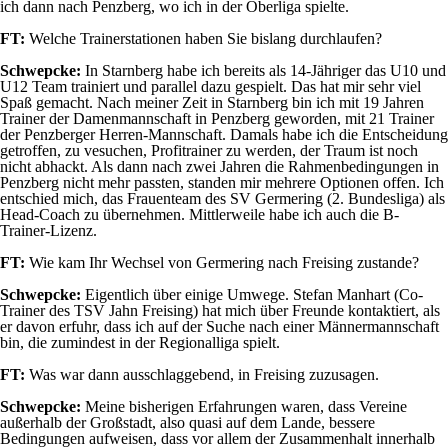
ich dann nach Penzberg, wo ich in der Oberliga spielte.
FT:
Welche Trainerstationen haben Sie bislang durchlaufen?
Schwepcke:
In Starnberg habe ich bereits als 14-Jähriger das U10 und
U12 Team trainiert und parallel dazu gespielt. Das hat mir sehr viel
Spaß gemacht. Nach meiner Zeit in Starnberg bin ich mit 19 Jahren
Trainer der Damenmannschaft in Penzberg geworden, mit 21 Trainer
der Penzberger Herren-Mannschaft. Damals habe ich die Entscheidung
getroffen, zu vesuchen, Profitrainer zu werden, der Traum ist noch
nicht abhackt. Als dann nach zwei Jahren die Rahmenbedingungen in
Penzberg nicht mehr passten, standen mir mehrere Optionen offen. Ich
entschied mich, das Frauenteam des SV Germering (2. Bundesliga) als
Head-Coach zu übernehmen. Mittlerweile habe ich auch die B-
Trainer-Lizenz.
FT:
Wie kam Ihr Wechsel von Germering nach Freising zustande?
Schwepcke:
Eigentlich über einige Umwege. Stefan Manhart (Co-
Trainer des TSV Jahn Freising) hat mich über Freunde kontaktiert, als
er davon erfuhr, dass ich auf der Suche nach einer Männermannschaft
bin, die zumindest in der Regionalliga spielt.
FT:
Was war dann ausschlaggebend, in Freising zuzusagen.
Schwepcke:
Meine bisherigen Erfahrungen waren, dass Vereine
außerhalb der Großstadt, also quasi auf dem Lande, bessere
Bedingungen aufweisen, dass vor allem der Zusammenhalt innerhalb