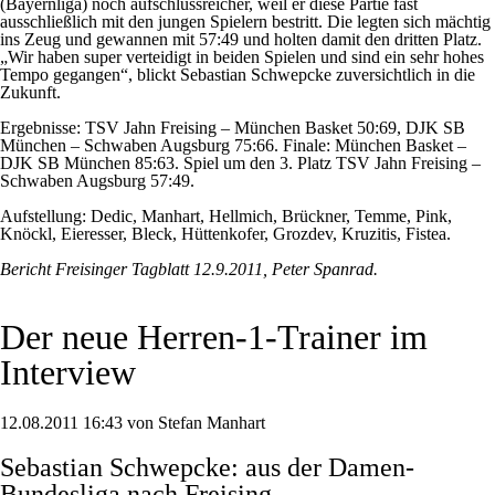
(Bayernliga) noch aufschlussreicher, weil er diese Partie fast
ausschließlich mit den jungen Spielern bestritt. Die legten sich mächtig
ins Zeug und gewannen mit 57:49 und holten damit den dritten Platz.
„Wir haben super verteidigt in beiden Spielen und sind ein sehr hohes
Tempo gegangen“, blickt Sebastian Schwepcke zuversichtlich in die
Zukunft.
Ergebnisse: TSV Jahn Freising – München Basket 50:69, DJK SB
München – Schwaben Augsburg 75:66. Finale: München Basket –
DJK SB München 85:63. Spiel um den 3. Platz TSV Jahn Freising –
Schwaben Augsburg 57:49.
Aufstellung: Dedic, Manhart, Hellmich, Brückner, Temme, Pink,
Knöckl, Eieresser, Bleck, Hüttenkofer, Grozdev, Kruzitis, Fistea.
Bericht Freisinger Tagblatt 12.9.2011, Peter Spanrad.
Der neue Herren-1-Trainer im
Interview
12.08.2011 16:43 von Stefan Manhart
Sebastian Schwepcke: aus der Damen-
Bundesliga nach Freising